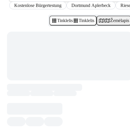
Kostenlose Bürgertestung
Dortmund Aplerbeck
Riese
Tinklelis
Tinklelis
Žemėlapis