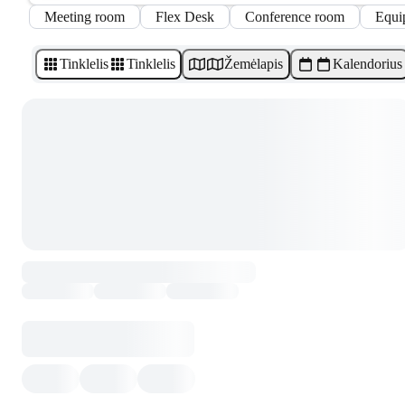
Meeting room
Flex Desk
Conference room
Equi
Tinklelis
Tinklelis
Žemėlapis
Kalendorius