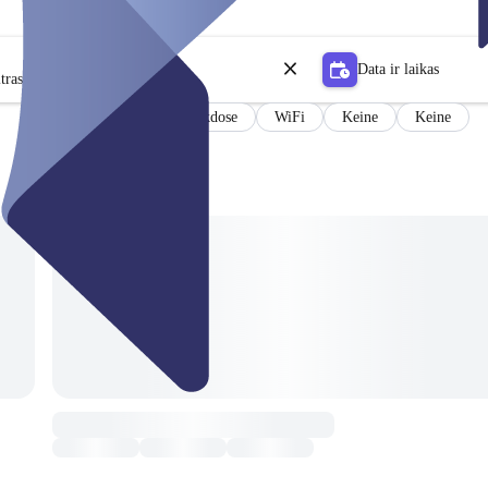
Data ir laikas
tras
Steckdose
WiFi
Keine
Keine