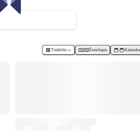
Tinklelis
Žemėlapis
Kalendor