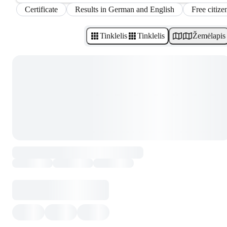
Certificate
Results in German and English
Free citize
Tinklelis
Tinklelis
Žemėlapis