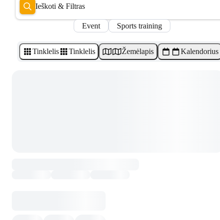
Ieškoti & Filtras
Event
Sports training
Tinklelis
Tinklelis
Žemėlapis
Kalendorius