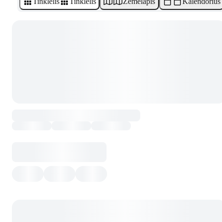
Tinklelis
Tinklelis
Žemėlapis
Kalendorius