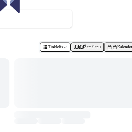
Tinklelis
Žemėlapis
Kalendor