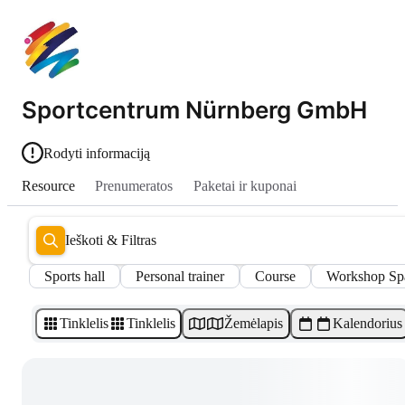
Sportcentrum Nürnberg GmbH
Rodyti informaciją
Resource
Prenumeratos
Paketai ir kuponai
Ieškoti & Filtras
Sports hall
Personal trainer
Course
Workshop Sp
Tinklelis
Tinklelis
Žemėlapis
Kalendorius