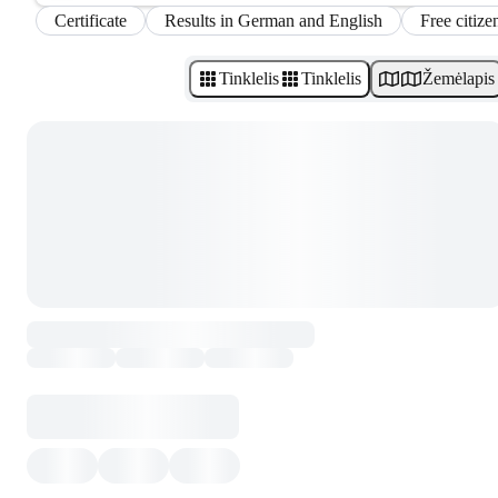
Certificate
Results in German and English
Free citize
Tinklelis
Tinklelis
Žemėlapis