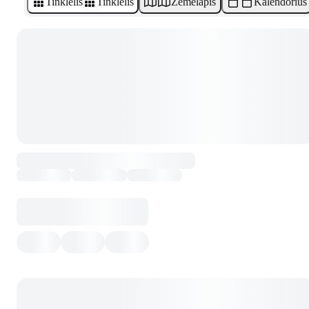
Tinklelis
Tinklelis
Žemėlapis
Kalendorius