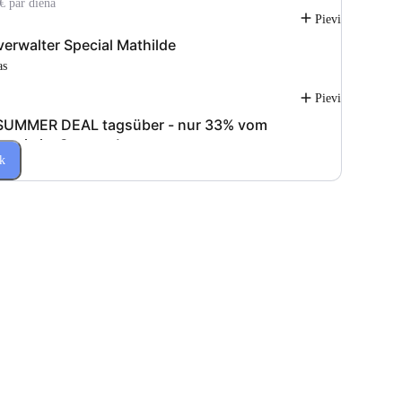
€ par diena
Pievienot
erwalter Special Mathilde
as
Pievienot
SUMMER DEAL tagsüber - nur 33% vom
preis im Sommer!
k
€
Pievienot
ILDE HOT SUMMER DEAL ABEND
Pievienot
lde a.m. Vormittag - until 2p.m.
as
€
Pievienot
ilde WOCHENENDE FR abend bis SO abend
€
Pievienot