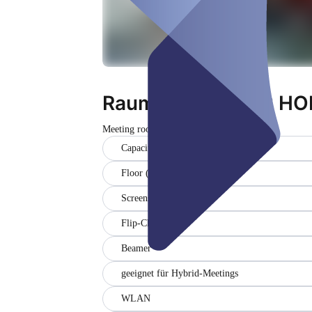
Raum Mathilde EG HO
Meeting room
Slēgts
Capacity (20)
Floor (0)
Screens (1)
Flip-Chart
Beamer
geeignet für Hybrid-Meetings
WLAN