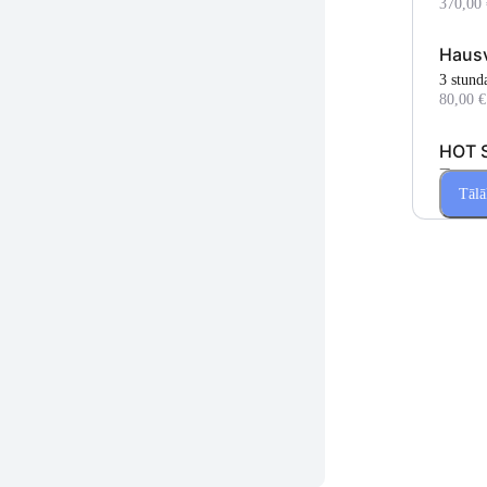
370,00 
Hausv
3 stund
80,00 €
HOT 
Tages
Tālā
120,00 
MATH
75,00 €
Mathi
5 stund
200,00 
Math
500,00 