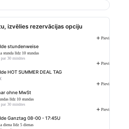
u, izvēlies rezervācijas opciju
Pievienot
lde stundenweise
na stunda līdz 10 stundas
 par 30 minūtes
Pievienot
ilde HOT SUMMER DEAL TAG
€
Pievienot
nar ohne MwSt
tundas līdz 10 stundas
 par 30 minūtes
Pievienot
lde Ganztag 08-00 - 17:45U
na diena līdz 5 dienas