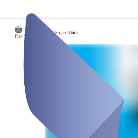
/
Projekt Büro
Flex Switzerland AG