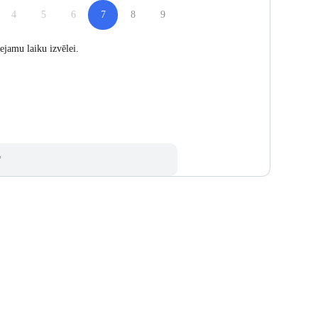
4
5
6
7
8
9
ejamu laiku izvēlei.
*