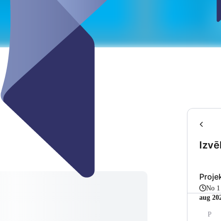
Izvē
Proje
No 
aug 20
P