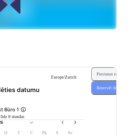
Pievienot rezervāciju
Europe/Zurich
Rezervēt tūlīt
(Solis 1 no 2)
lēties datumu
kt Büro 1
1 līdz 8 stundas
26
O
T
C
Pk
S
Sv