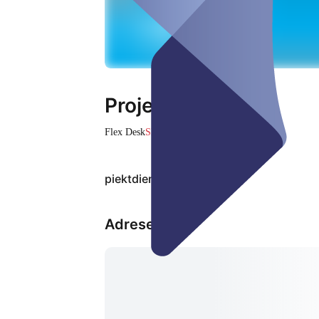
Projekt Büro
Flex Desk
Slēgts
piektdiena, 07. aug
Adrese