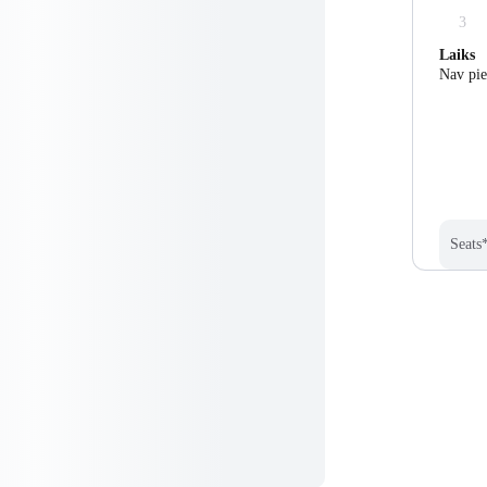
3
Laiks
Nav pie
Seats