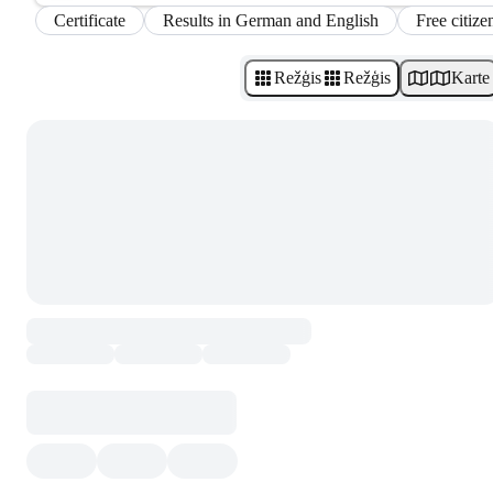
Certificate
Results in German and English
Free citize
Režģis
Režģis
Karte