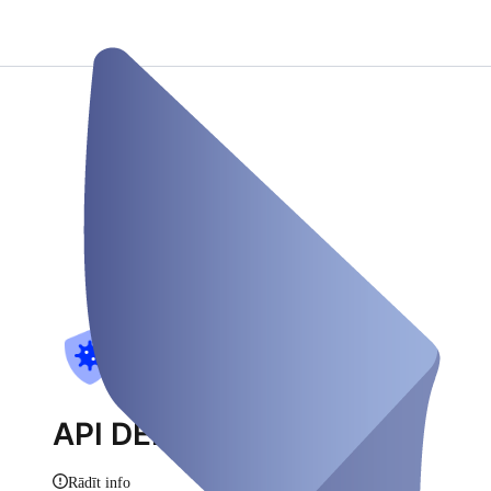
API DEMO Testzentrum
Rādīt info