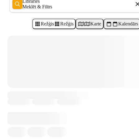
Libraries
Meklēt & Filtrs
Režģis
Režģis
Karte
Kalendārs