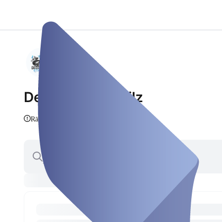
Dedicated Detailz
Rādīt info