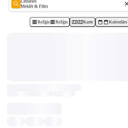
Libraries
Meklēt & Filtrs
Režģis
Režģis
Karte
Kalendārs