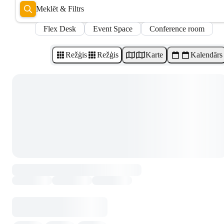
Meklēt & Filtrs
Flex Desk
Event Space
Conference room
Režģis
Režģis
Karte
Kalendārs