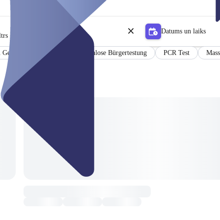
Datums un laiks
trs
in German and English
Kostenlose Bürgertestung
PCR Test