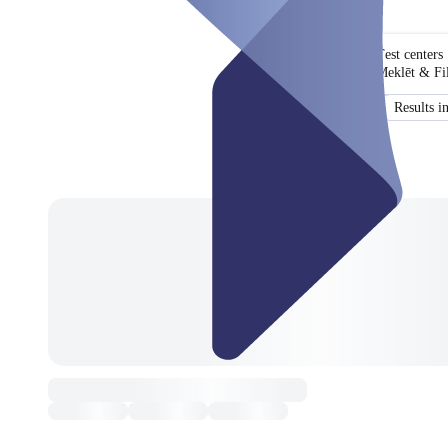
Test centers
Meklēt & Fil
Certificate
Results 