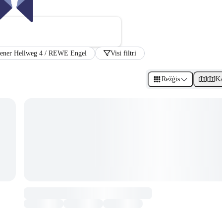
Massener Hellweg 4 / REWE Engel
Visi filtri
Režģis
Ka