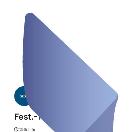
Fest.-Test
Rādīt info