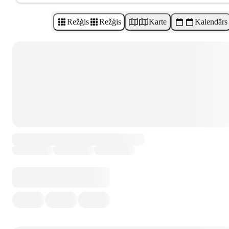
Režģis
Režģis
Karte
Kalendārs