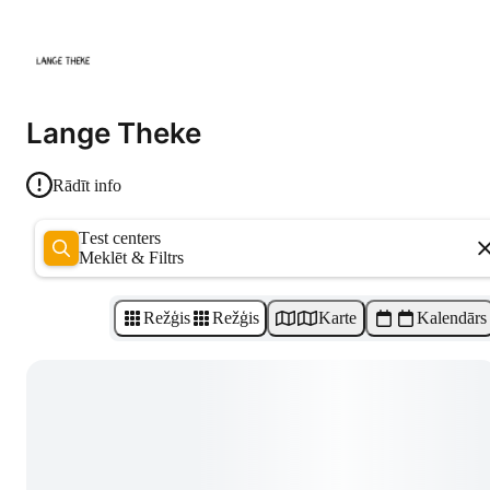
Lange Theke
Rādīt info
Test centers
Meklēt & Filtrs
Režģis
Režģis
Karte
Kalendārs