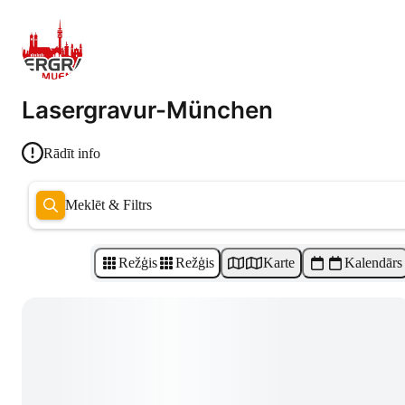
Lasergravur-München
Rādīt info
Meklēt & Filtrs
Režģis
Režģis
Karte
Kalendārs