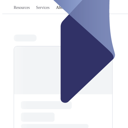
Resources
Services
Abonementi
Pakas un kuponi