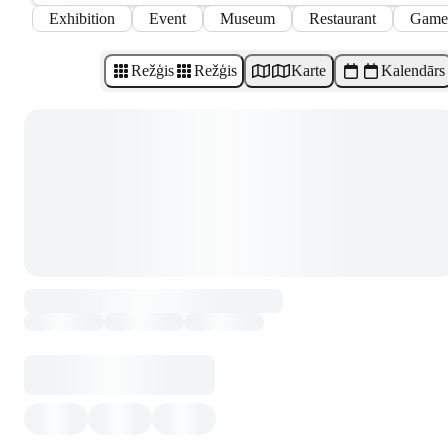
Exhibition
Event
Museum
Restaurant
Game
Režģis
Režģis
Karte
Kalendārs