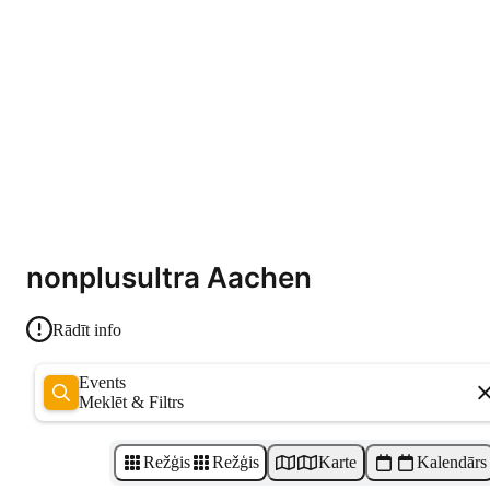
nonplusultra Aachen
Rādīt info
Events
Meklēt & Filtrs
Režģis
Režģis
Karte
Kalendārs