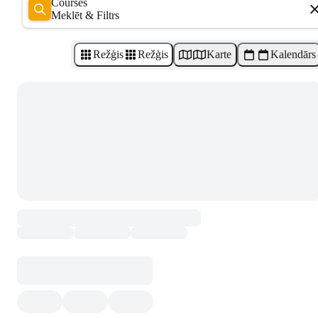
Courses
Meklēt & Filtrs
Režģis
Režģis
Karte
Kalendārs