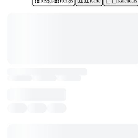
Režģis
Režģis
Karte
Kalendārs