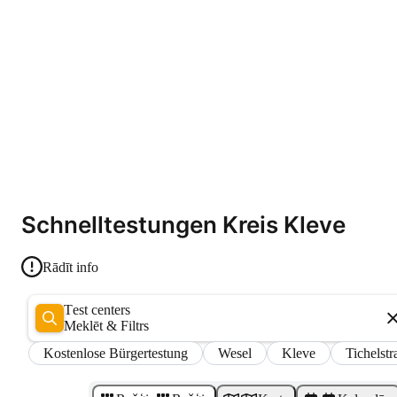
Schnelltestungen Kreis Kleve
Rādīt info
Test centers
Meklēt & Filtrs
Kostenlose Bürgertestung
Wesel
Kleve
Tichelstr