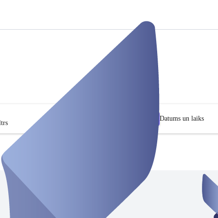
Datums un laiks
trs