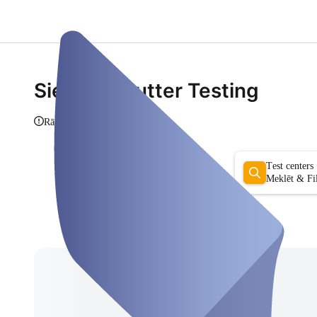
Siegbert Putter Testing
Rādīt info
Test centers
Meklēt & Fil