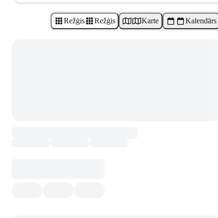
Režģis
Režģis
Karte
Kalendārs