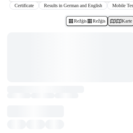
Certificate
Results in German and English
Mobile Tes
Režģis
Režģis
Karte