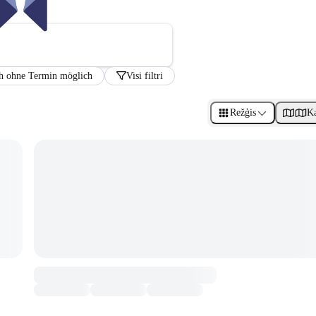
h ohne Termin möglich
Visi filtri
Režģis
Ka