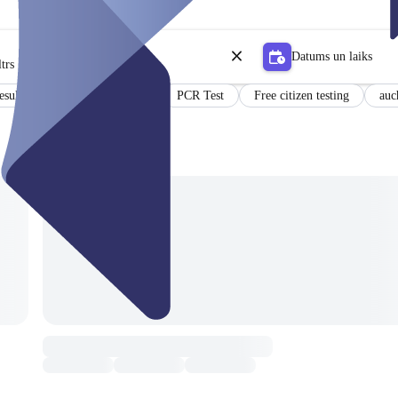
Datums un laiks
trs
esults in German and English
PCR Test
Free citizen testing
auc