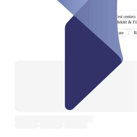
Test centers
Meklēt & Fil
Certificate
R