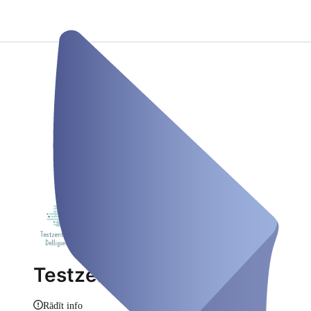
Testzentrum Delligsen
Rādīt info