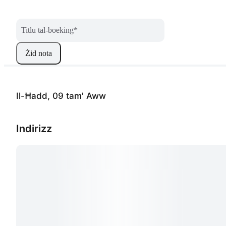
Titlu tal-boeking
*
Żid nota
Il-Ħadd, 09 tam' Aww
Indirizz