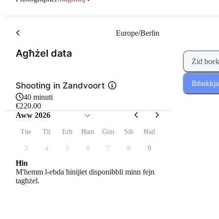
Europe/Berlin
(Pass 1 minn 2)
Agħżel data
Żid boek
Ibbukkja
Shooting in Zandvoort
40 minuti
€220.00
Aww 2026
Tne
Tli
Erb
Ħam
Ġim
Sib
Ħad
3
4
5
6
7
8
9
Ħin
M'hemm l-ebda ħinijiet disponibbli minn fejn
tagħżel.