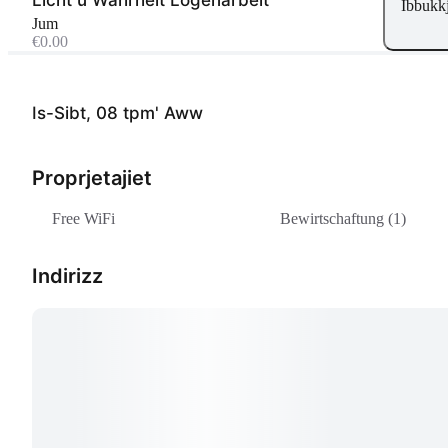
Ibbukkj
Jum
€0.00
Is-Sibt, 08 tpm' Aww
Proprjetajiet
Free WiFi
Bewirtschaftung (1)
Indirizz