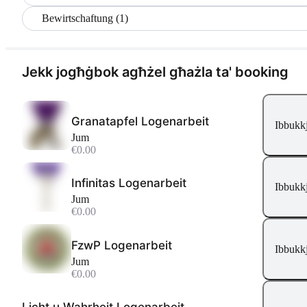
Bewirtschaftung (1)
Jekk jogħġbok agħżel għażla ta' booking
Granatapfel Logenarbeit
Ibbukkj
Jum
€0.00
Infinitas Logenarbeit
Ibbukkj
Jum
€0.00
FzwP Logenarbeit
Ibbukkj
Jum
€0.00
Licht u Wahrheit Logenarbeit