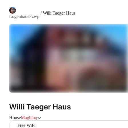
/
Willi Taeger Haus
LogenhausFzwp
Willi Taeger Haus
House
Magħluq
Free WiFi