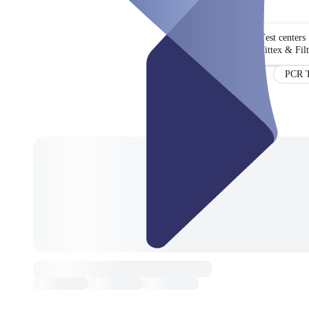
Test centers
Fittex & Fil
PCR T