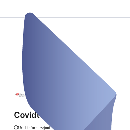
Covidtest Frankfurt
Uri l-informazzjoni