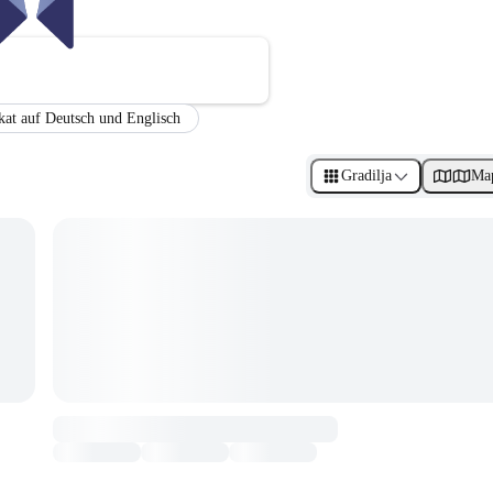
ikat auf Deutsch und Englisch
Gradilja
Ma