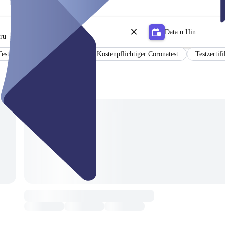
Data u Ħin
tru
est
Free citizen testing
Kostenpflichtiger Coronatest
Testzertif