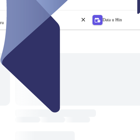
Data u Ħin
tru