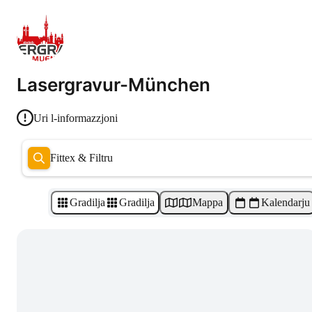
Lasergravur-München
Uri l-informazzjoni
Fittex & Filtru
Gradilja
Gradilja
Mappa
Kalendarju