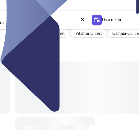
Data u Ħin
tru
Antikörper Test
Vitamin D Test
Gamma-GT Te