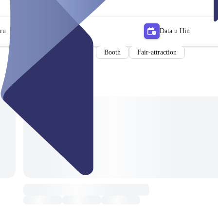
tru
Data u Ħin
Booth
Fair-attraction