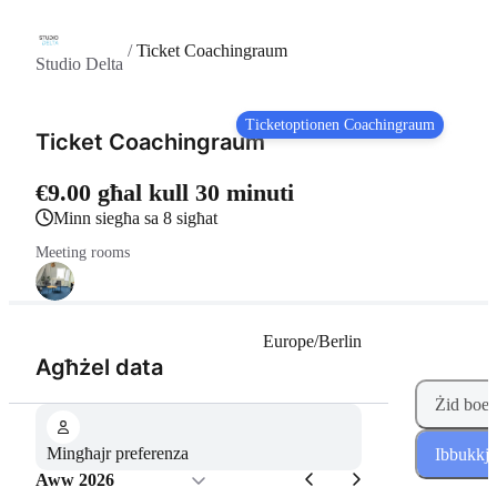
/
Ticket Coachingraum
Studio Delta
Ticketoptionen Coachingraum
Ticket Coachingraum
€9.00 għal kull 30 minuti
Minn siegħa sa 8 sigħat
Meeting rooms
Europe/Berlin
(Pass 1 minn 2)
Agħżel data
Żid boek
Mingħajr preferenza
Ibbukkja
Aww 2026