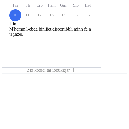
Tne
Tli
Erb
Ħam
Ġim
Sib
Ħad
10
11
12
13
14
15
16
Ħin
M'hemm l-ebda ħinijiet disponibbli minn fejn
tagħżel.
Żid kodiċi tal-ibbukkjar