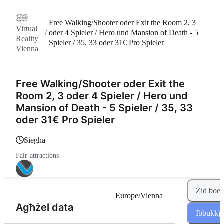
Free Walking/Shooter oder Exit the Room 2, 3
Virtual
/
oder 4 Spieler / Hero und Mansion of Death - 5
Reality
Spieler / 35, 33 oder 31€ Pro Spieler
Vienna
Free Walking/Shooter oder Exit the
Room 2, 3 oder 4 Spieler / Hero und
Mansion of Death - 5 Spieler / 35, 33
oder 31€ Pro Spieler
siegħa
Fair-attractions
Żid boek
Europe/Vienna
(Pass 1 minn 2)
Agħżel data
Ibbukkja