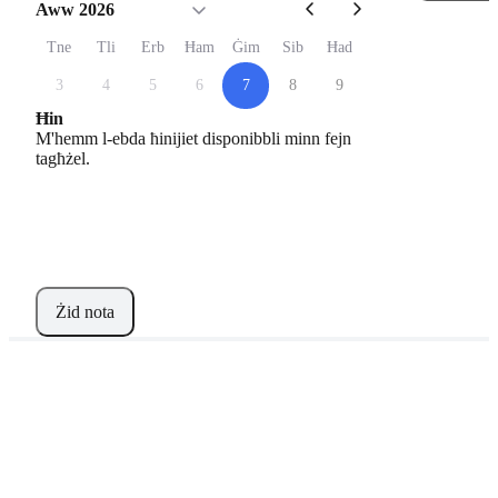
Aww 2026
Tne
Tli
Erb
Ħam
Ġim
Sib
Ħad
3
4
5
6
7
8
9
Ħin
M'hemm l-ebda ħinijiet disponibbli minn fejn
tagħżel.
Żid nota