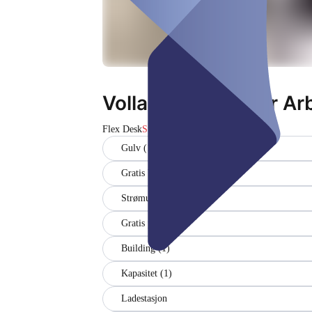
Vollausgestatteter Ar
Flex Desk
Stengt
Gulv (1)
Gratis WiFi
Strømuttak (1)
Gratis parkering
Building (1)
Kapasitet (1)
Ladestasjon