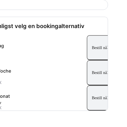
ligst velg en bookingalternativ
ag
Bestill nå
Woche
Bestill nå
€
onat
Bestill nå
r
€