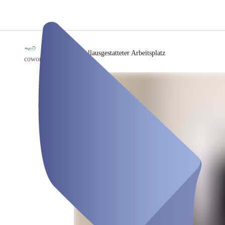
/
Vollausgestatteter Arbeitsplatz
coworkspace-B49