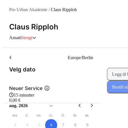
Pro Urban Akademie
/
Claus Ripploh
Claus Ripploh
Ansatt
Stengt
Europe/Berlin
(Trinn 1 av 2)
Velg dato
Legg til
Bestill n
Neuer Service
15 minutter
0,00 €
aug. 2026
ma.
ti.
on.
to.
fr.
lø.
sø.
3
4
5
6
7
8
9