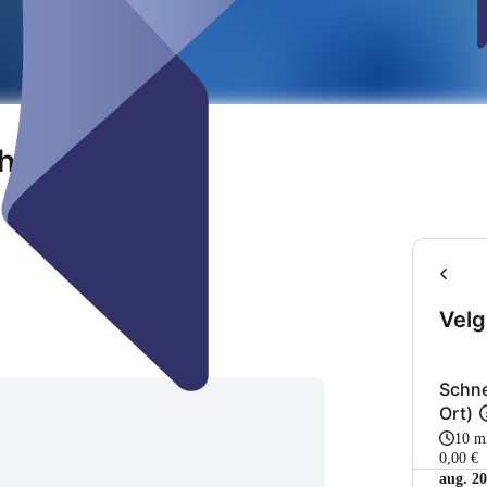
hringen
Velg
Schne
Ort)
10 m
0,00 €
aug. 2