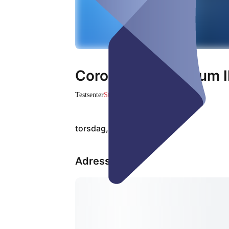
Corona-Testzentrum I
Testsenter
Stengt
torsdag, 06. aug.
Adresse