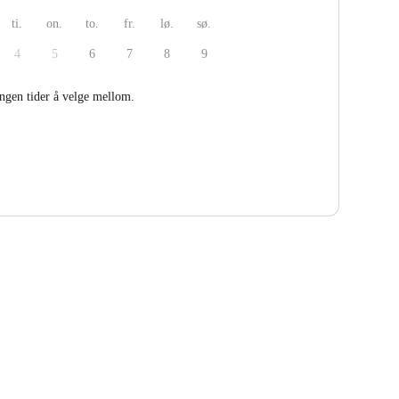
ti.
on.
to.
fr.
lø.
sø.
4
5
6
7
8
9
ingen tider å velge mellom.