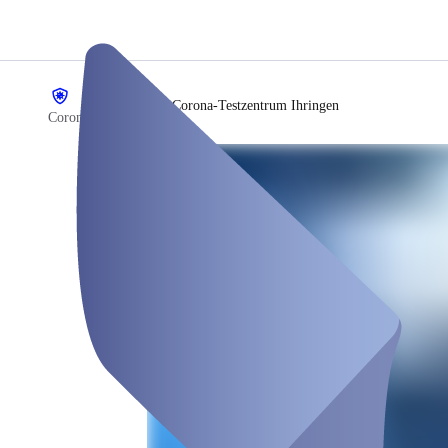
/
Corona-Testzentrum Ihringen
Coronatest Ihringen