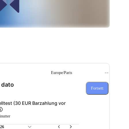
--
Europe/Paris
(Trinn 1 av 3)
 dato
Fortsett
lltest (30 EUR Barzahlung vor
inutter
026