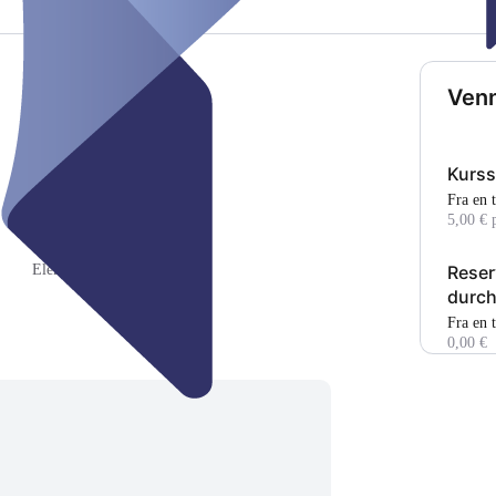
Venn
Kurs
Fra en
WLAN
5,00 € 
Areal (i kvm) (85)
Reser
Elektrisitet
durch
Fra en 
0,00 €