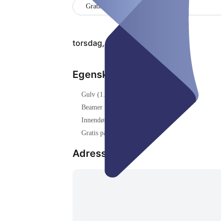
Gratis parkering
torsdag, 06. aug.
Egenskaper
Gulv (1. OG)
Beamer
Innendørs
Gratis parkering
Adresse