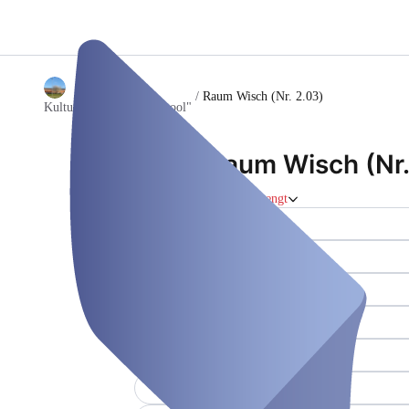
/
Raum Wisch (Nr. 2.03)
Kulturzentrum "Ole School"
Raum Wisch (Nr.
Møterom
Stengt
Gulv (1. OG)
WLAN
Beamer
Areal (i kvm) (85)
Innendørs
Elektrisitet