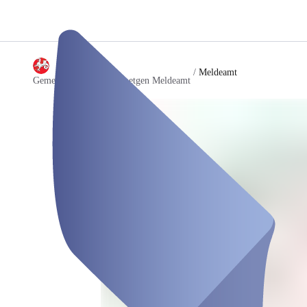
/
Meldeamt
Gemeindeverwaltung Roetgen Meldeamt