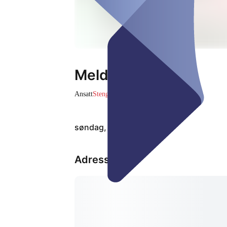
Meldeamt
Ansatt
Stengt
søndag, 09. aug.
Adresse