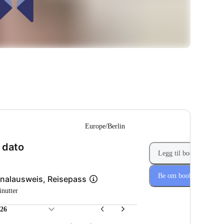
--
Europe/Berlin
(Trinn 1 av 2)
 dato
Legg til booking
Be om booking
nalausweis, Reisepass
inutter
026