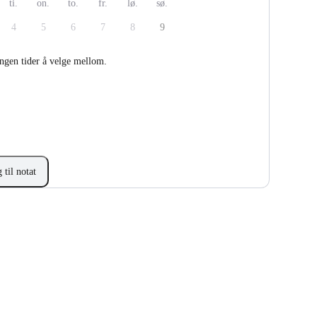
ti.
on.
to.
fr.
lø.
sø.
4
5
6
7
8
9
ingen tider å velge mellom.
 til notat