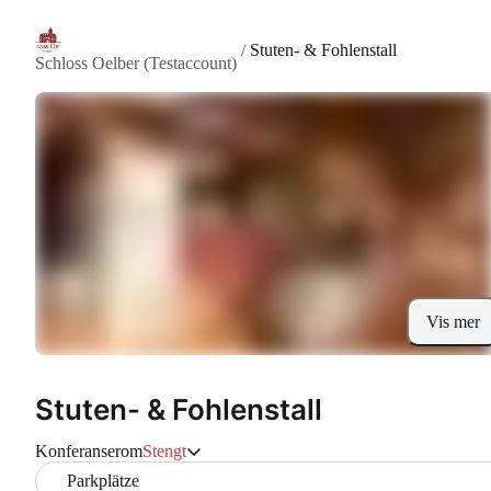
/
Stuten- & Fohlenstall
Schloss Oelber (Testaccount)
Vis mer
Stuten- & Fohlenstall
Konferanserom
Stengt
Parkplätze