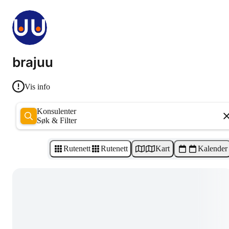
brajuu
Vis info
Konsulenter
Søk & Filter
Rutenett
Rutenett
Kart
Kalender