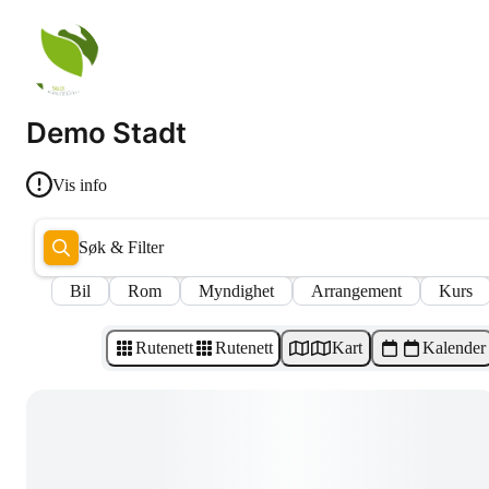
Demo Stadt
Vis info
Søk & Filter
Bil
Rom
Myndighet
Arrangement
Kurs
Rutenett
Rutenett
Kart
Kalender