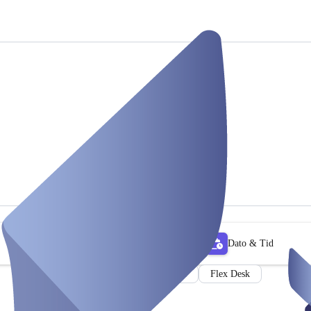
Dato & Tid
Møterom
Flex Desk