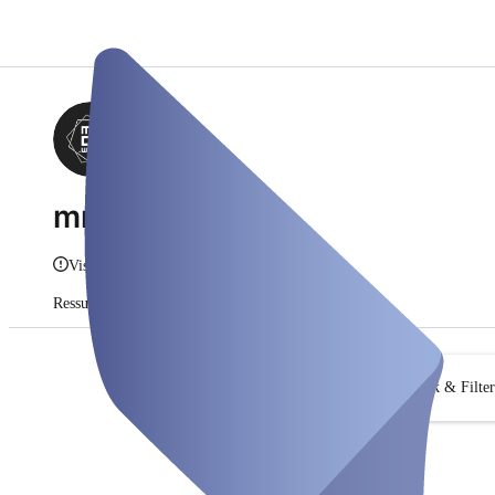
mmco.work
Vis info
Ressurser
Abonnementer
Søk & Filter