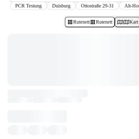
PCR Testung
Duisburg
Ottostraße 29-31
Alt-Ho
Rutenett
Rutenett
Kart